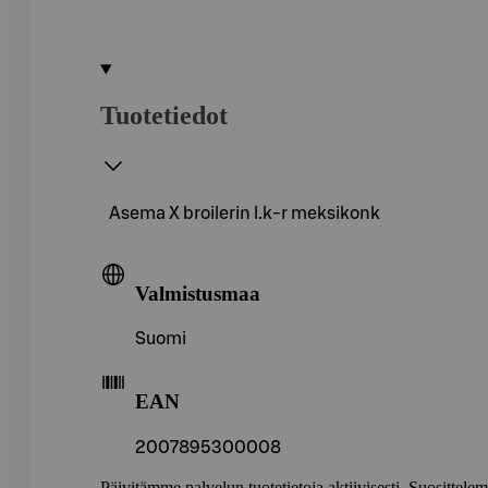
Tuotetiedot
Asema X broilerin l.k-r meksikonk
Valmistusmaa
Suomi
EAN
2007895300008
Päivitämme palvelun tuotetietoja aktiivisesti. Suositte