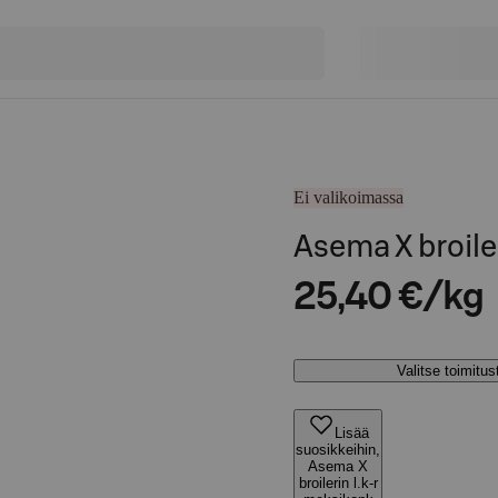
Ei valikoimassa
Asema X broile
25,40 €/kg
Valitse toimitu
Lisää
suosikkeihin,
Asema X
broilerin l.k-r