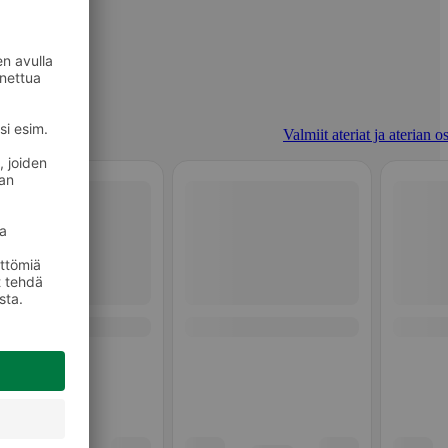
Valmiit ateriat ja aterian o