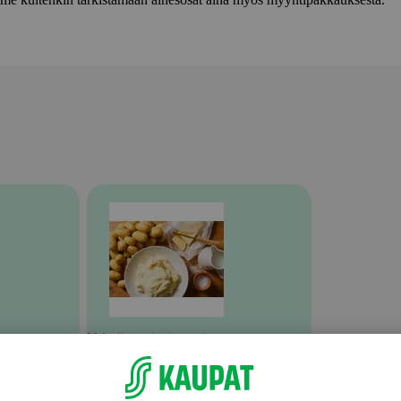
Valmiit ateriat ja aterian osat