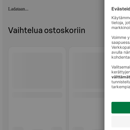
Ladataan...
Vaihtelua ostoskoriin
Ohita listaus