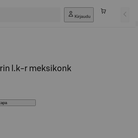
Kirjaudu
rin l.k-r meksikonk
stapa