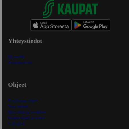
Yhteystiedot
Myymälät
Asiakaspalvelu
Ohjeet
Ensitilaajan ohjeet
Näin maksat
Näin tilaat ja muokkaat
Kaikki ohjeet ja vinkit
In English