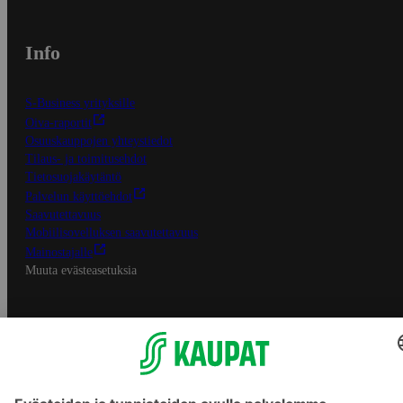
Info
S-Business yrityksille
Oiva-raportit
Osuuskauppojen yhteystiedot
Tilaus- ja toimitusehdot
Tietosuojakäytäntö
Palvelun käyttöehdot
Saavutettavuus
Mobiilisovelluksen saavutettavuus
Mainostajalle
Muuta evästeasetuksia
S-ryhmän palvelut
S-ryhmä