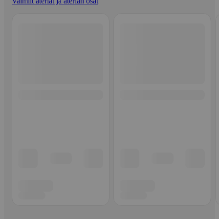
Valmiit ateriat ja aterian osat
Ohita listaus