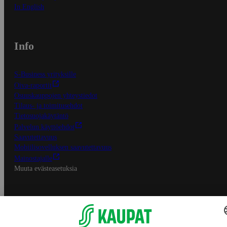
In English
Info
S-Business yrityksille
Oiva-raportit
Osuuskauppojen yhteystiedot
Tilaus- ja toimitusehdot
Tietosuojakäytäntö
Palvelun käyttöehdot
Saavutettavuus
Mobiilisovelluksen saavutettavuus
Mainostajalle
Muuta evästeasetuksia
S-ryhmän palvelut