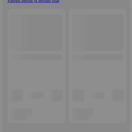
Valmiit ateriat ja aterian osat
Ohita listaus