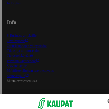
In English
Info
S-Business yrityksille
Oiva-raportit
Osuuskauppojen yhteystiedot
Tilaus- ja toimitusehdot
Tietosuojakäytäntö
Palvelun käyttöehdot
Saavutettavuus
Mobiilisovelluksen saavutettavuus
Mainostajalle
Muuta evästeasetuksia
S-ryhmän palvelut