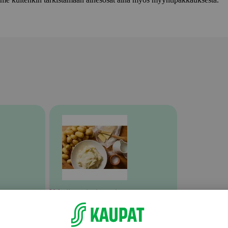
Valmiit ateriat ja aterian osat