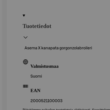
Tuotetiedot
Asema X kanapata gorgonzolabroileri
Valmistusmaa
Suomi
EAN
2000521100003
Päivitämme palvelun tuotetietoja aktiivisesti. Suositte