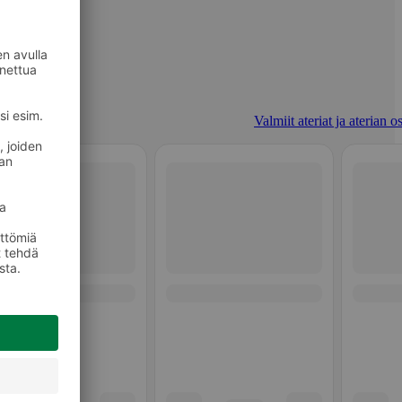
Valmiit ateriat ja aterian o