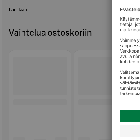
Ladataan...
Vaihtelua ostoskoriin
Ohita listaus