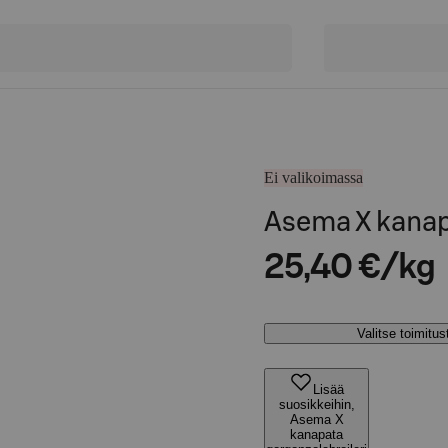
Ei valikoimassa
Asema X kanap
25,40 €/kg
Valitse toimitu
Lisää
suosikkeihin,
Asema X
kanapata