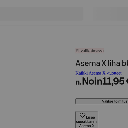
Ei valikoimassa
Asema X liha b
Kaikki Asema X -tuotteet
Noin
11,95 
n.
Valitse toimitu
Lisää
suosikkeihin,
Asema X