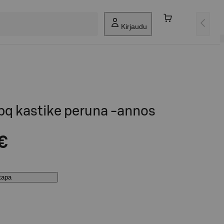
Kirjaudu
bq kastike peruna -annos
€
stapa