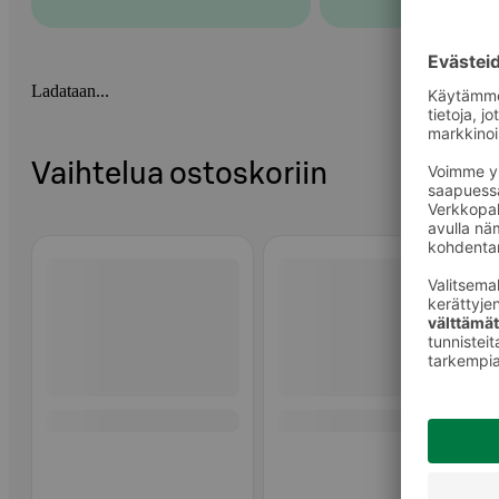
Ladataan...
Vaihtelua ostoskoriin
Ohita listaus