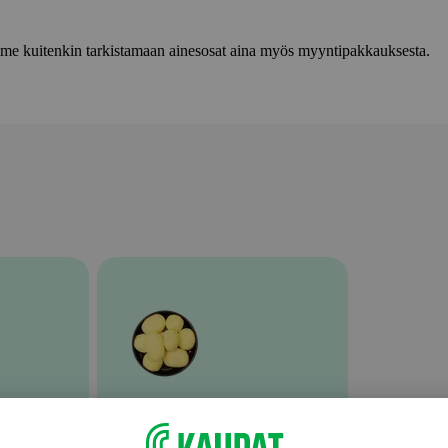
lemme kuitenkin tarkistamaan ainesosat aina myös myyntipakkauksesta.
Muu tuore valmisruoka