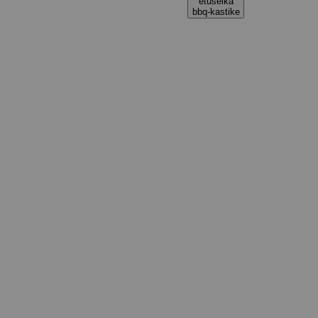
etuselkä
bbq-kastike