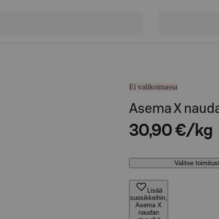
Ei valikoimassa
Asema X nauda
30,90 €/kg
Valitse toimitu
Lisää
suosikkeihin,
Asema X
naudan