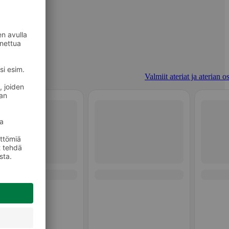
Valmiit ateriat ja aterian o