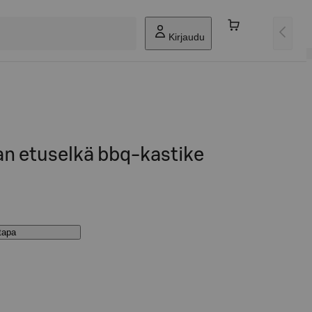
Kirjaudu
n etuselkä bbq-kastike
stapa