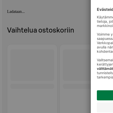
Ladataan...
Vaihtelua ostoskoriin
Ohita listaus