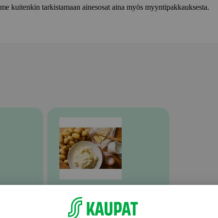
lemme kuitenkin tarkistamaan ainesosat aina myös myyntipakkauksesta.
Valmiit ateriat ja aterian osat