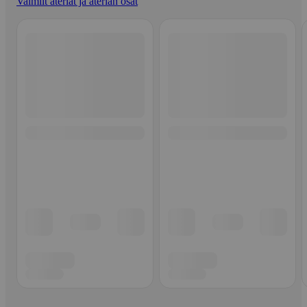
Valmiit ateriat ja aterian osat
Ohita listaus