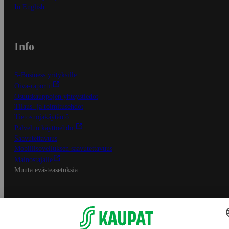
In English
Info
S-Business yrityksille
Oiva-raportit
Osuuskauppojen yhteystiedot
Tilaus- ja toimitusehdot
Tietosuojakäytäntö
Palvelun käyttöehdot
Saavutettavuus
Mobiilisovelluksen saavutettavuus
Mainostajalle
Muuta evästeasetuksia
S-ryhmän palvelut