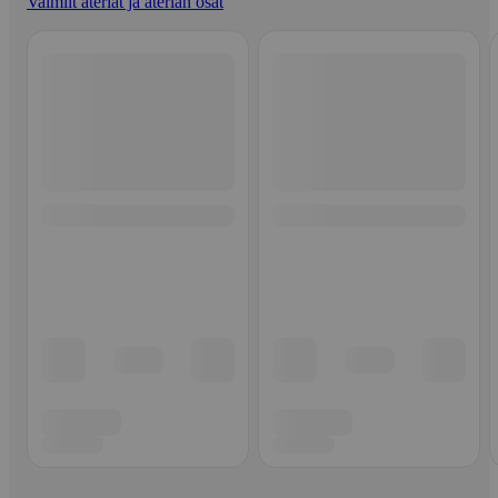
Valmiit ateriat ja aterian osat
Ohita listaus