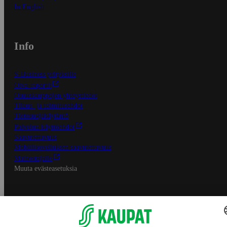
In English
Info
S-Business yrityksille
Oiva-raportit
Osuuskauppojen yhteystiedot
Tilaus- ja toimitusehdot
Tietosuojakäytäntö
Palvelun käyttöehdot
Saavutettavuus
Mobiilisovelluksen saavutettavuus
Mainostajalle
Muuta evästeasetuksia
S-ryhmän palvelut