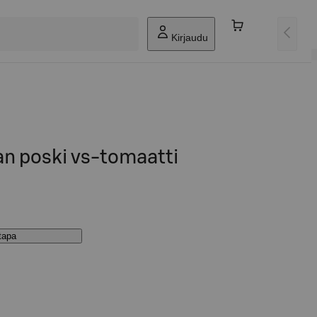
Kirjaudu
n poski vs-tomaatti
stapa