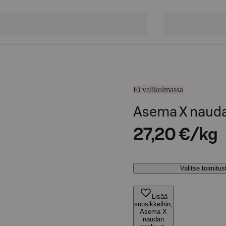
Ei valikoimassa
Asema X nauda
27,20 €/kg
Valitse toimitu
Lisää
suosikkeihin,
Asema X
naudan