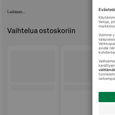
Ladataan...
Vaihtelua ostoskoriin
Ohita listaus