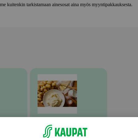
lemme kuitenkin tarkistamaan ainesosat aina myös myyntipakkauksesta.
Valmiit ateriat ja aterian osat