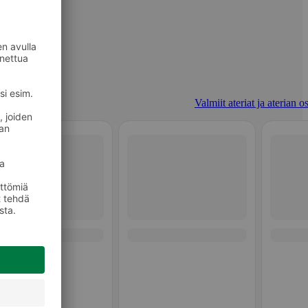
Valmiit ateriat ja aterian o