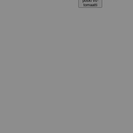
poski vs-
tomaatti