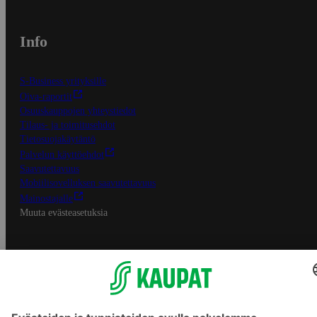
Info
S-Business yrityksille
Oiva-raportit
Osuuskauppojen yhteystiedot
Tilaus- ja toimitusehdot
Tietosuojakäytäntö
Palvelun käyttöehdot
Saavutettavuus
Mobiilisovelluksen saavutettavuus
Mainostajalle
Muuta evästeasetuksia
S-ryhmän palvelut
S-ryhmä