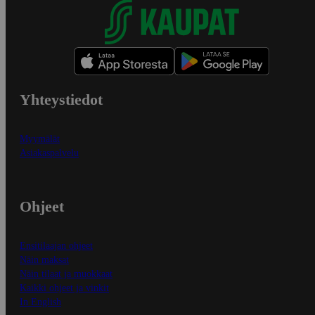
Yhteystiedot
Myymälät
Asiakaspalvelu
Ohjeet
Ensitilaajan ohjeet
Näin maksat
Näin tilaat ja muokkaat
Kaikki ohjeet ja vinkit
In English