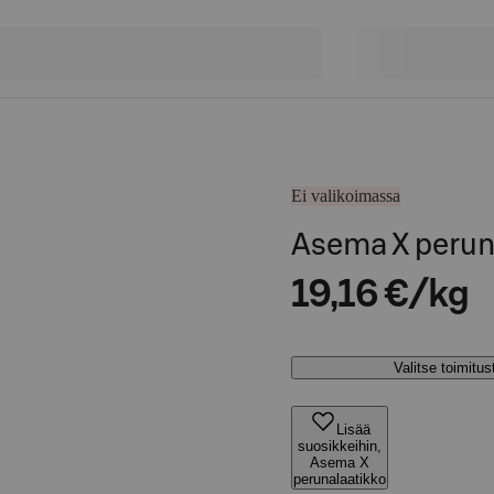
Ei valikoimassa
Asema X perun
19,16 €/kg
Valitse toimitu
Lisää
suosikkeihin,
Asema X
perunalaatikko