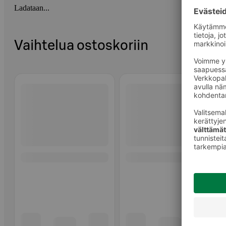
Ladataan...
Vaihtelua ostoskoriin
Ohita listaus