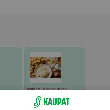
Valmiit ateriat ja aterian osat