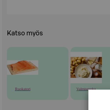
Katso myös
Ruokatori
Valmisruoka