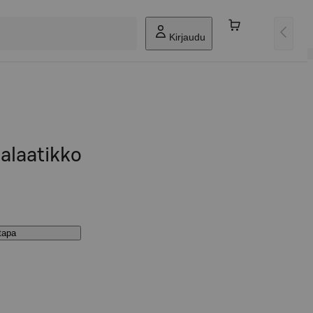
Kirjaudu
alaatikko
stapa