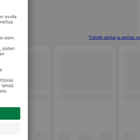
Valmiit ateriat ja aterian o