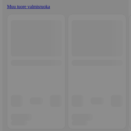
Muu tuore valmisruoka
Ohita listaus