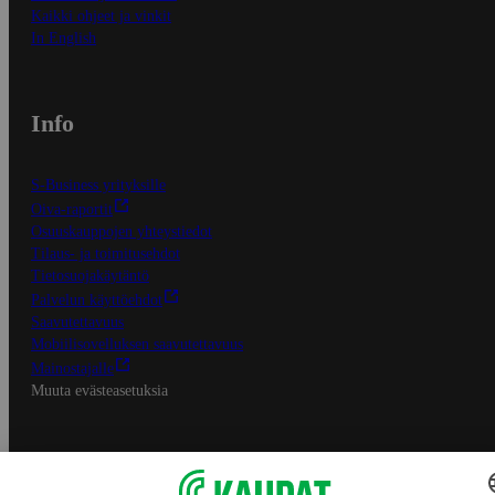
Kaikki ohjeet ja vinkit
In English
Info
S-Business yrityksille
Oiva-raportit
Osuuskauppojen yhteystiedot
Tilaus- ja toimitusehdot
Tietosuojakäytäntö
Palvelun käyttöehdot
Saavutettavuus
Mobiilisovelluksen saavutettavuus
Mainostajalle
Muuta evästeasetuksia
S-ryhmän palvelut