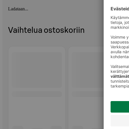
Ladataan...
Vaihtelua ostoskoriin
Ohita listaus