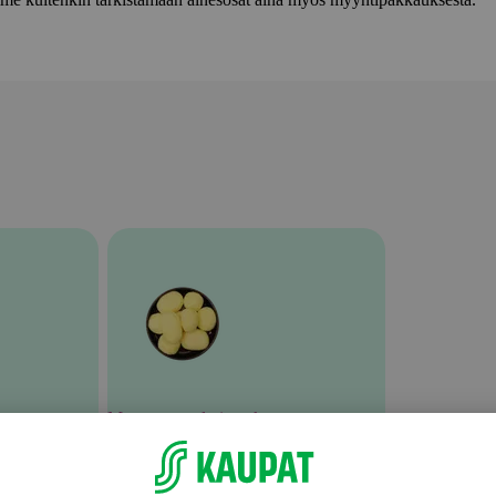
Muu tuore valmisruoka