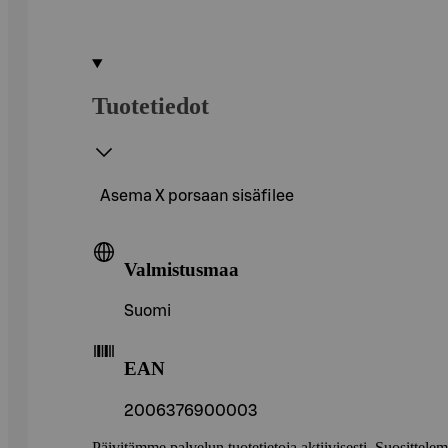
Tuotetiedot
Asema X porsaan sisäfilee
Valmistusmaa
Suomi
EAN
2006376900003
Päivitämme palvelun tuotetietoja aktiivisesti. Suositte