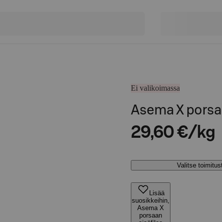
Ei valikoimassa
Asema X porsaa
29,60 €/kg
Valitse toimitu
Lisää
suosikkeihin,
Asema X
porsaan