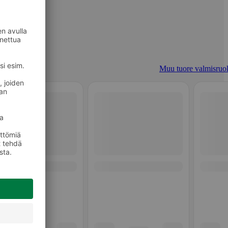
Muu tuore valmisruo