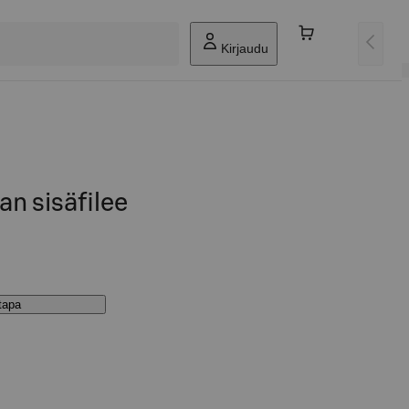
Kirjaudu
n sisäfilee
stapa