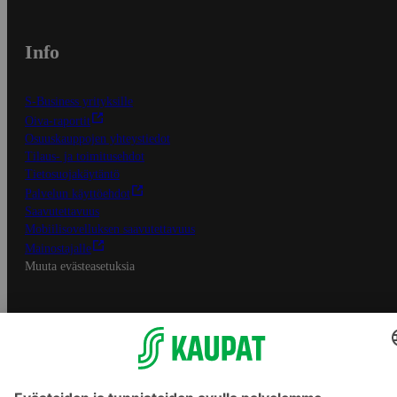
Info
S-Business yrityksille
Oiva-raportit
Osuuskauppojen yhteystiedot
Tilaus- ja toimitusehdot
Tietosuojakäytäntö
Palvelun käyttöehdot
Saavutettavuus
Mobiilisovelluksen saavutettavuus
Mainostajalle
Muuta evästeasetuksia
S-ryhmän palvelut
S-ryhmä