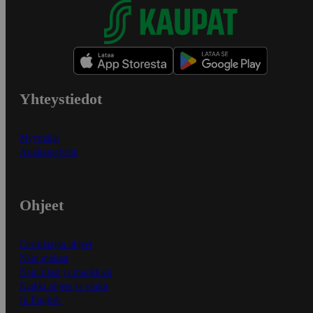
Yhteystiedot
Myymälät
Asiakaspalvelu
Ohjeet
Ensitilaajan ohjeet
Näin maksat
Näin tilaat ja muokkaat
Kaikki ohjeet ja vinkit
In English