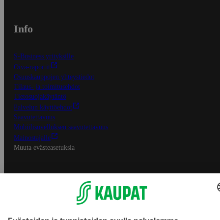
Info
S-Business yrityksille
Oiva-raportit
Osuuskauppojen yhteystiedot
Tilaus- ja toimitusehdot
Tietosuojakäytäntö
Palvelun käyttöehdot
Saavutettavuus
Mobiilisovelluksen saavutettavuus
Mainostajalle
Muuta evästeasetuksia
S-ryhmän palvelut
S-ryhmä