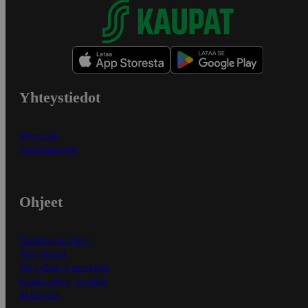
Yhteystiedot
Myymälät
Asiakaspalvelu
Ohjeet
Ensitilaajan ohjeet
Näin maksat
Näin tilaat ja muokkaat
Kaikki ohjeet ja vinkit
In English