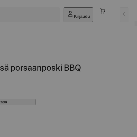
Kirjaudu
psä porsaanposki BBQ
stapa