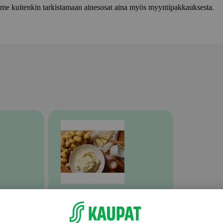
lemme kuitenkin tarkistamaan ainesosat aina myös myyntipakkauksesta.
Valmiit ateriat ja aterian osat