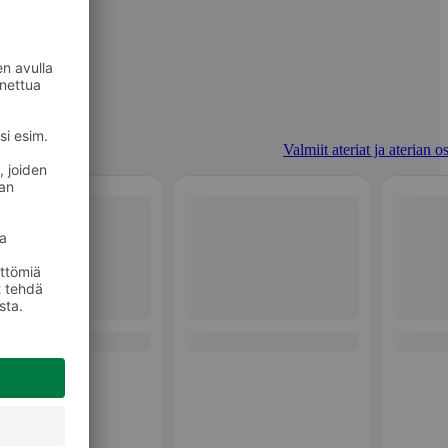
Valmiit ateriat ja aterian o