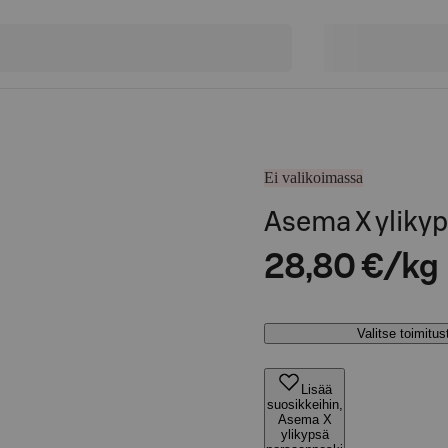
Ei valikoimassa
Asema X yliky
28,80 €/kg
Valitse toimitu
Lisää
suosikkeihin,
Asema X
ylikypsä