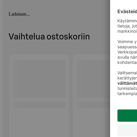
Ladataan...
Vaihtelua ostoskoriin
Ohita listaus