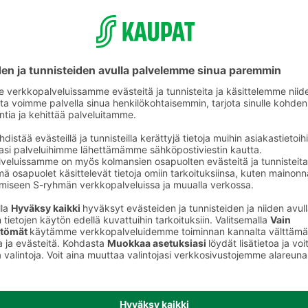
ikkeet
Koruaskartelu