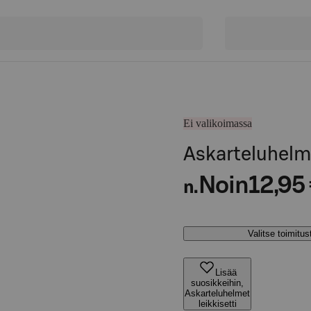
Ei valikoimassa
Askarteluhelme
Noin
12,95
n.
Valitse toimitu
Lisää
suosikkeihin,
Askarteluhelmet
leikkisetti