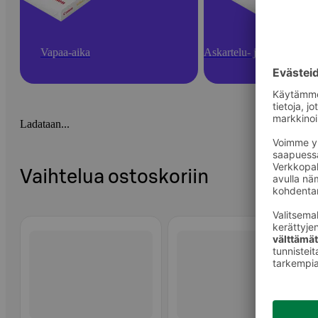
Vapaa-aika
Askartelu- ja toimistotarv
Ladataan...
Vaihtelua ostoskoriin
Ohita listaus