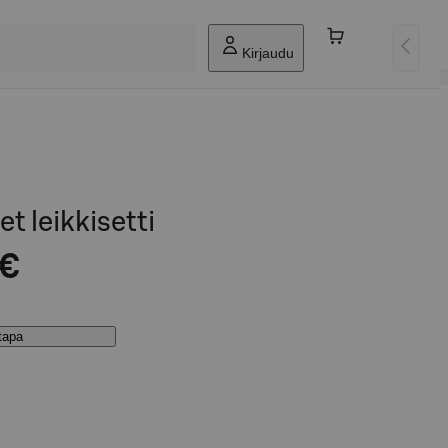
Kirjaudu
t leikkisetti
 €
stapa