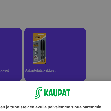
ikkeet
Askartelutarvikkeet