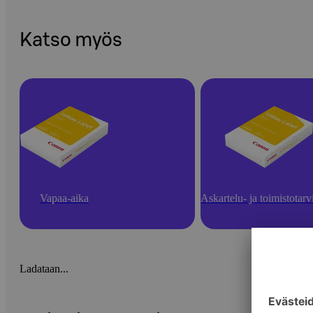
Katso myös
Vapaa-aika
Askartelu- ja toimistotarv
Ladataan...