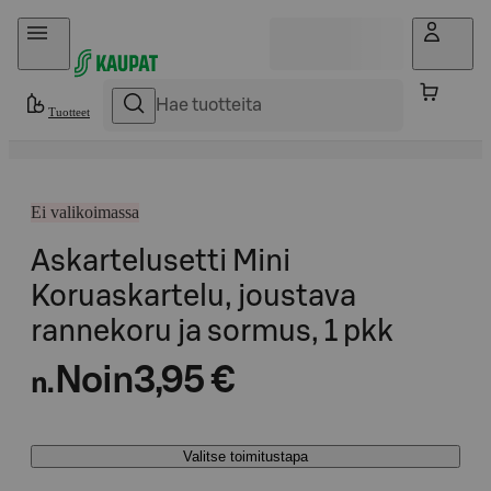
Hyppää sisältöön
Tuotteet
Ei valikoimassa
Askartelusetti Mini
Koruaskartelu, joustava
rannekoru ja sormus, 1 pkk
Noin
3,95 €
n.
Valitse toimitustapa