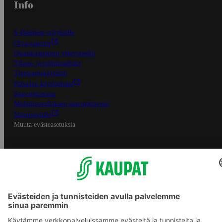
Info
S-Business yrityksille
Oiva-raportit
Osuuskauppojen yhteystiedot
Tilaus- ja toimitusehdot
Tietosuojakäytäntö
Palvelun käyttöehdot
Saavutettavuus
Mobiilisovelluksen saavutettavuus
Mainostajalle
Muuta evästeasetuksia
S-ryhmän palvelut
S-ryhmä
Asiakasomistajuus
Yhteishyvä Ruoka -sovellus