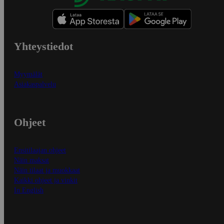
Yhteystiedot
Myymälät
Asiakaspalvelu
Ohjeet
Ensitilaajan ohjeet
Näin maksat
Näin tilaat ja muokkaat
Kaikki ohjeet ja vinkit
In English