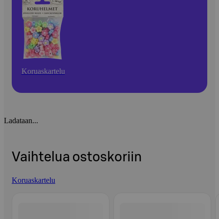
Koruaskartelu
Ladataan...
Vaihtelua ostoskoriin
Koruaskartelu
Ohita listaus