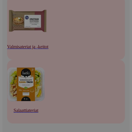
Valmisateriat ja -keitot
Salaattiateriat