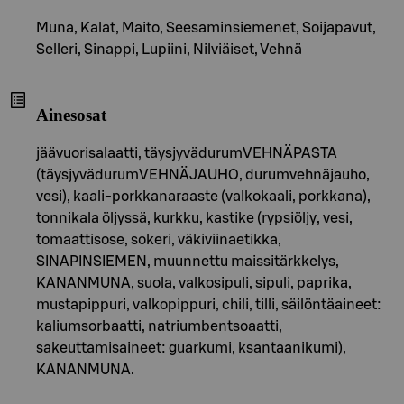
Muna, Kalat, Maito, Seesaminsiemenet, Soijapavut,
Selleri, Sinappi, Lupiini, Nilviäiset, Vehnä
Ainesosat
jäävuorisalaatti, täysjyvädurumVEHNÄPASTA
(täysjyvädurumVEHNÄJAUHO, durumvehnäjauho,
vesi), kaali-porkkanaraaste (valkokaali, porkkana),
tonnikala öljyssä, kurkku, kastike (rypsiöljy, vesi,
tomaattisose, sokeri, väkiviinaetikka,
SINAPINSIEMEN, muunnettu maissitärkkelys,
KANANMUNA, suola, valkosipuli, sipuli, paprika,
mustapippuri, valkopippuri, chili, tilli, säilöntäaineet:
kaliumsorbaatti, natriumbentsoaatti,
sakeuttamisaineet: guarkumi, ksantaanikumi),
KANANMUNA.