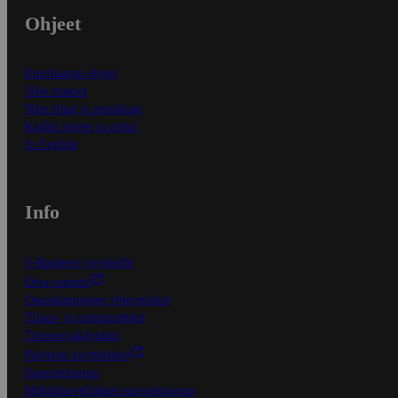
Ohjeet
Ensitilaajan ohjeet
Näin maksat
Näin tilaat ja muokkaat
Kaikki ohjeet ja vinkit
In English
Info
S-Business yrityksille
Oiva-raportit
Osuuskauppojen yhteystiedot
Tilaus- ja toimitusehdot
Tietosuojakäytäntö
Palvelun käyttöehdot
Saavutettavuus
Mobiilisovelluksen saavutettavuus