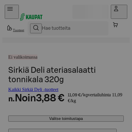
Hyppää sisältöön
Tuotteet
Ei valikoimassa
Sirkiä Deli ateriasalaatti
tonnikala 320g
Kaikki Sirkiä Deli -tuotteet
vertailuhinta 11,09
Noin
3,88 €
11,09 €/kg
n.
€/kg
Valitse toimitustapa