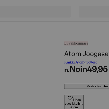
Ei valikoimassa
Atom Joogaset
Kaikki Atom-tuotteet
Noin
49,95
n.
Valitse toimitu
Lisää
suosikkeihin,
Atom