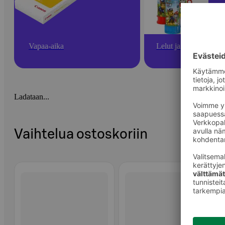
Vapaa-aika
Lelut ja pelit
Ladataan...
Vaihtelua ostoskoriin
Ohita listaus