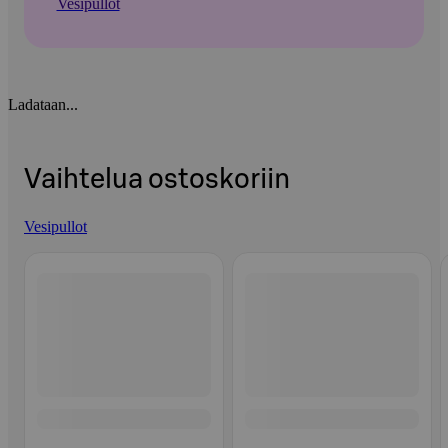
Vesipullot
Ladataan...
Vaihtelua ostoskoriin
Vesipullot
Ohita listaus