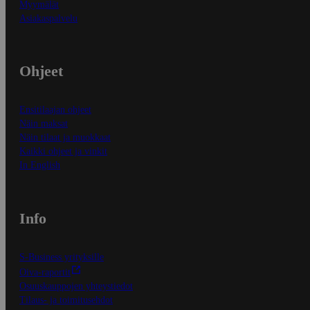
Myymälät
Asiakaspalvelu
Ohjeet
Ensitilaajan ohjeet
Näin maksat
Näin tilaat ja muokkaat
Kaikki ohjeet ja vinkit
In English
Info
S-Business yrityksille
Oiva-raportit
Osuuskauppojen yhteystiedot
Tilaus- ja toimitusehdot