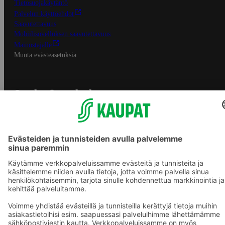
Tietosuojakäytäntö
Palvelun käyttöehdot
Saavutettavuus
Mobiilisovelluksen saavutettavuus
Mainostajalle
Muuta evästeasetuksia
S-ryhmän palvelut
S-ryhmä
Asiakasomistajuus
Yhteishyvä Ruoka -sovellus
S-ostoslista -sovellus
Prisma.fi
Sokos.fi
S-Pankki
Yhteishyvä
Sokos Hotels
Raflaamo