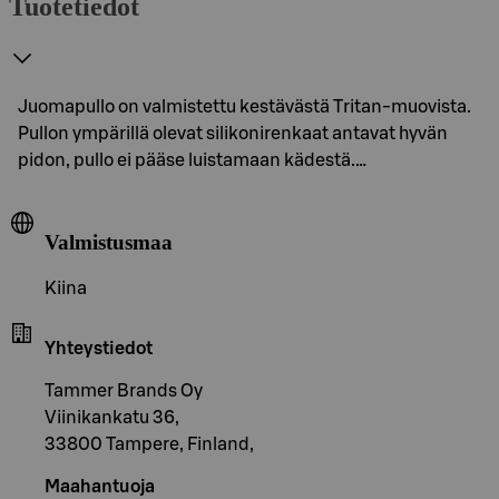
Tuotetiedot
Juomapullo on valmistettu kestävästä Tritan-muovista.
Pullon ympärillä olevat silikonirenkaat antavat hyvän
pidon, pullo ei pääse luistamaan kädestä.…
Valmistusmaa
Kiina
Yhteystiedot
Tammer Brands Oy
Viinikankatu 36,
33800 Tampere, Finland,
Maahantuoja