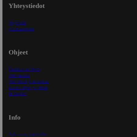
Yhteystiedot
Myymälät
Asiakaspalvelu
Ohjeet
Ensitilaajan ohjeet
Näin maksat
Näin tilaat ja muokkaat
Kaikki ohjeet ja vinkit
In English
Info
S-Business yrityksille