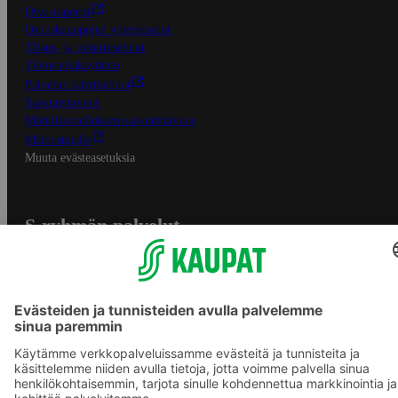
Oiva-raportit
Osuuskauppojen yhteystiedot
Tilaus- ja toimitusehdot
Tietosuojakäytäntö
Palvelun käyttöehdot
Saavutettavuus
Mobiilisovelluksen saavutettavuus
Mainostajalle
Muuta evästeasetuksia
S-ryhmän palvelut
S-ryhmä
Asiakasomistajuus
Yhteishyvä Ruoka -sovellus
S-ostoslista -sovellus
Prisma.fi
Sokos.fi
S-Pankki