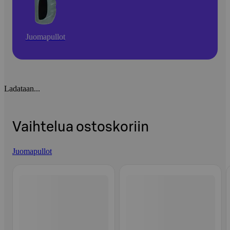
Juomapullot
Ladataan...
Vaihtelua ostoskoriin
Juomapullot
Ohita listaus