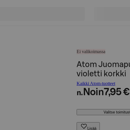
Ei valikoimassa
Atom Juomapul
violetti korkki
Kaikki Atom-tuotteet
Noin
7,95 €
n.
Valitse toimitu
Lisää