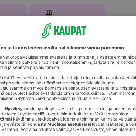
älineet
Vesipullot