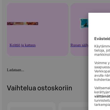
Keittiö ja kattaus
Ruoan säilytysastiat ja -v
Ladataan...
Vaihtelua ostoskoriin
Ohita listaus