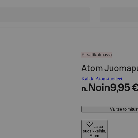
Ei valikoimassa
Atom Juomapul
Kaikki Atom-tuotteet
Noin
9,95 
n.
Valitse toimitu
Lisää
suosikkeihin,
Atom