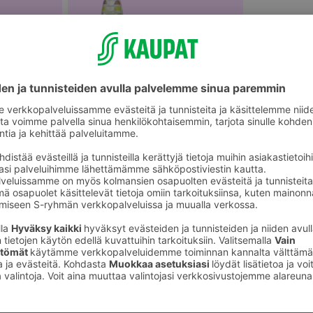
älineet
Vesipullot