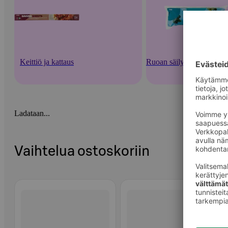
Keittiö ja kattaus
Ruoan säilytysastiat ja -v
Ladataan...
Vaihtelua ostoskoriin
Ohita listaus