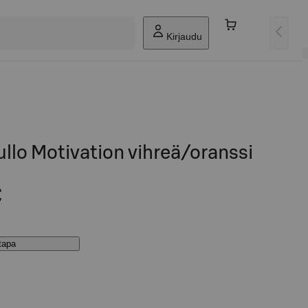
Kirjaudu
lo Motivation vihreä/oranssi
€
stapa