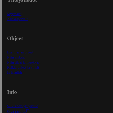
Myymälät
Asiakaspalvelu
Ohjeet
Ensitilaajan ohjeet
Näin maksat
Näin tilaat ja muokkaat
Kaikki ohjeet ja vinkit
In English
Info
S-Business yrityksille
Oiva-raportit