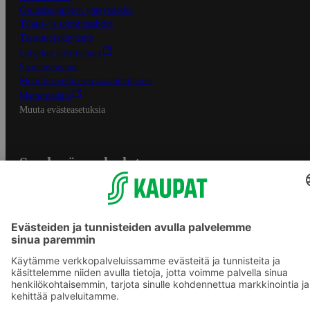
Osuuskauppojen yhteystiedot
Tilaus- ja toimitusehdot
Tietosuojakäytäntö
Palvelun käyttöehdot
Saavutettavuus
Mobiilisovelluksen saavutettavuus
Mainostajalle
Muuta evästeasetuksia
S-ryhmän palvelut
S-ryhmä
Asiakasomistajuus
Yhteishyvä Ruoka -sovellus
S-ostoslista -sovellus
Prisma.fi
Sokos.fi
S-Pankki
Yhteishyvä