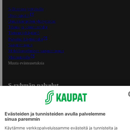
S-Business yrityksille
Oiva-raportit
Osuuskauppojen yhteystiedot
Tilaus- ja toimitusehdot
Tietosuojakäytäntö
Palvelun käyttöehdot
Saavutettavuus
Mobiilisovelluksen saavutettavuus
Mainostajalle
Muuta evästeasetuksia
S-ryhmän palvelut
S-ryhmä
Asiakasomistajuus
Yhteishyvä Ruoka -sovellus
S-ostoslista -sovellus
Prisma.fi