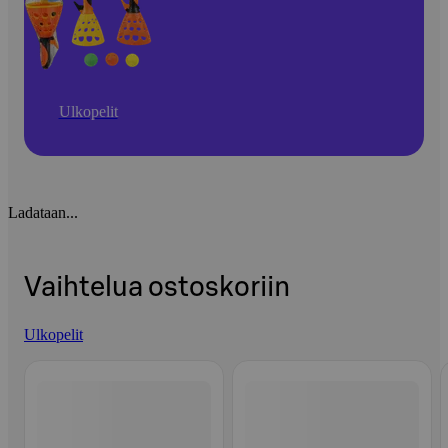
Ulkopelit
Ladataan...
Vaihtelua ostoskoriin
Ulkopelit
Ohita listaus