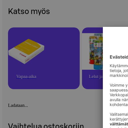
Katso myös
Vapaa-aika
Lelut ja pelit
Ladataan...
Vaihtelua ostoskoriin