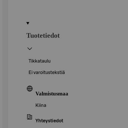
Tuotetiedot
Tikkataulu
Ei varoitustekstiä
Valmistusmaa
Kiina
Yhteystiedot