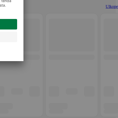
Ulkopel