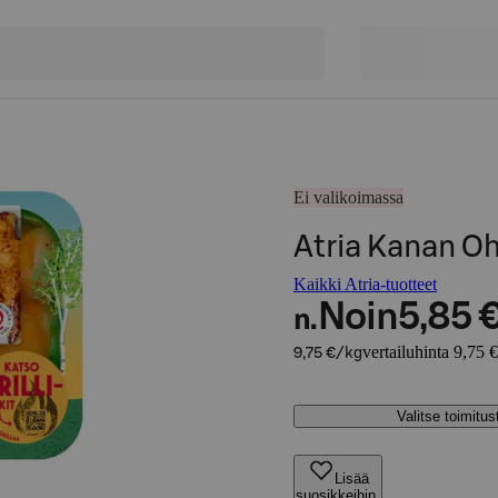
Ei valikoimassa
Atria Kanan Oh
Kaikki Atria-tuotteet
Noin
5,85 
n.
vertailuhinta 9,75 
9,75 €/kg
Valitse toimitu
Lisää
suosikkeihin,