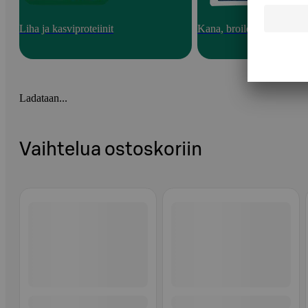
Liha ja kasviproteiinit
Kana, broileri ja kalkkun
Ladataan...
Vaihtelua ostoskoriin
Ohita listaus