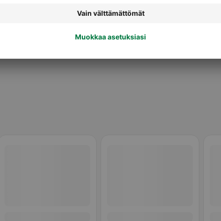
Kanan pihvit, leikkeleet ja
a
puolivalmisteet