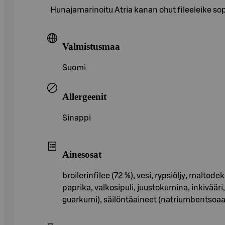
Hunajamarinoitu Atria kanan ohut fileeleike s
Valmistusmaa
Suomi
Allergeenit
Sinappi
Ainesosat
broilerinfilee (72 %), vesi, rypsiöljy, maltod
paprika, valkosipuli, juustokumina, inkivää
guarkumi), säilöntäaineet (natriumbentsoaa