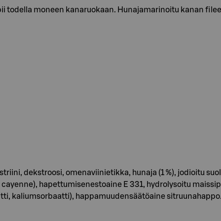
opii todella moneen kanaruokaan. Hunajamarinoitu kanan file
ekstriini, dekstroosi, omenaviinietikka, hunaja (1 %), jodioitu
ri, cayenne), hapettumisenestoaine E 331, hydrolysoitu maissi
tti, kaliumsorbaatti), happamuudensäätöaine sitruunahappo.