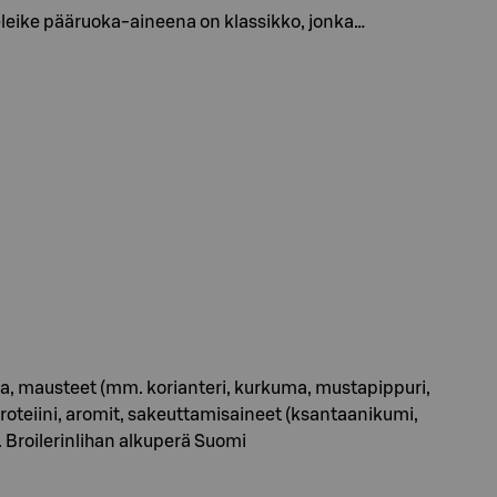
eleike pääruoka-aineena on klassikko, jonka…
 suola, mausteet (mm. korianteri, kurkuma, mustapippuri,
proteiini, aromit, sakeuttamisaineet (ksantaanikumi,
 Broilerinlihan alkuperä Suomi