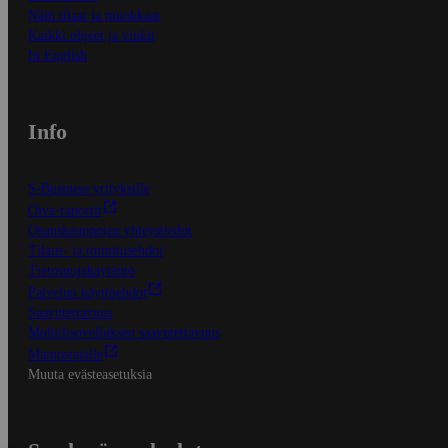
Näin tilaat ja muokkaat
Kaikki ohjeet ja vinkit
In English
Info
S-Business yrityksille
Oiva-raportit
Osuuskauppojen yhteystiedot
Tilaus- ja toimitusehdot
Tietosuojakäytäntö
Palvelun käyttöehdot
Saavutettavuus
Mobiilisovelluksen saavutettavuus
Mainostajalle
Muuta evästeasetuksia