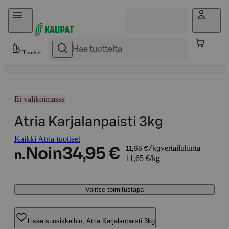
Hyppää sisältöön
Tuotteet
Ei valikoimassa
Atria Karjalanpaisti 3kg
Kaikki Atria-tuotteet
vertailuhinta
Noin
34,95 €
11,65 €/kg
n.
11,65 €/kg
Valitse toimitustapa
Lisää suosikkeihin, Atria Karjalanpaisti 3kg