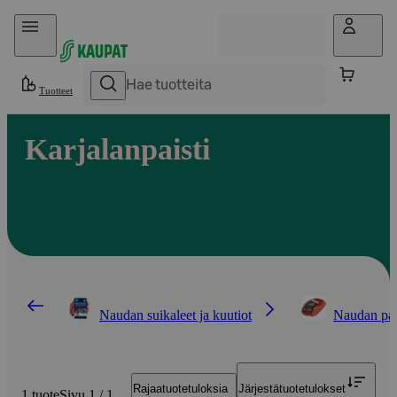
Hyppää sisältöön
Tuotteet
Karjalanpaisti
Naudan suikaleet ja kuutiot
Naudan pais
Rajaa
tuotetuloksia
Järjestä
tuotetulokset
1 tuote
Sivu 1 / 1