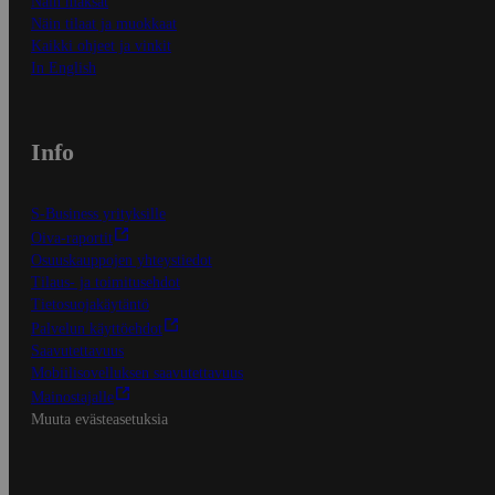
Näin maksat
Näin tilaat ja muokkaat
Kaikki ohjeet ja vinkit
In English
Info
S-Business yrityksille
Oiva-raportit
Osuuskauppojen yhteystiedot
Tilaus- ja toimitusehdot
Tietosuojakäytäntö
Palvelun käyttöehdot
Saavutettavuus
Mobiilisovelluksen saavutettavuus
Mainostajalle
Muuta evästeasetuksia