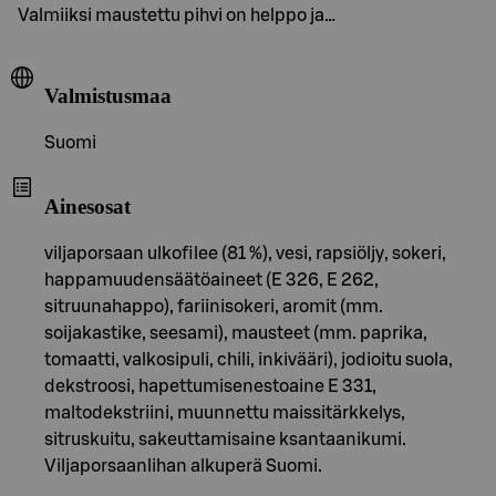
Valmiiksi maustettu pihvi on helppo ja…
Valmistusmaa
Suomi
Ainesosat
viljaporsaan ulkofilee (81 %), vesi, rapsiöljy, sokeri,
happamuudensäätöaineet (E 326, E 262,
sitruunahappo), fariinisokeri, aromit (mm.
soijakastike, seesami), mausteet (mm. paprika,
tomaatti, valkosipuli, chili, inkivääri), jodioitu suola,
dekstroosi, hapettumisenestoaine E 331,
maltodekstriini, muunnettu maissitärkkelys,
sitruskuitu, sakeuttamisaine ksantaanikumi.
Viljaporsaanlihan alkuperä Suomi.