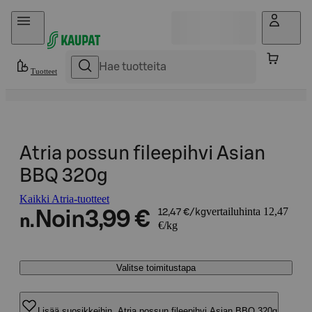
Hyppää sisältöön
Tuotteet
Atria possun fileepihvi Asian
BBQ 320g
Kaikki Atria-tuotteet
vertailuhinta 12,47
Noin
3,99 €
12,47 €/kg
n.
€/kg
Valitse toimitustapa
Lisää suosikkeihin, Atria possun fileepihvi Asian BBQ 320g