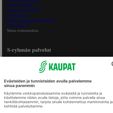
Tietosuojakäytäntö
Palvelun käyttöehdot
Saavutettavuus
Mobiilisovelluksen saavutettavuus
Mainostajalle
Muuta evästeasetuksia
S-ryhmän palvelut
S-ryhmä
Asiakasomistajuus
Yhteishyvä Ruoka -sovellus
S-ostoslista -sovellus
Prisma.fi
Sokos.fi
S-Pankki
Yhteishyvä
Sokos Hotels