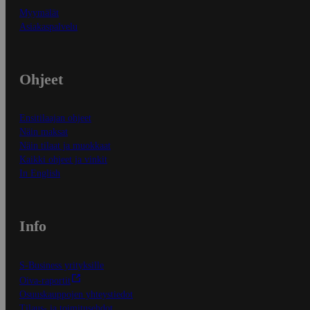
Myymälät
Asiakaspalvelu
Ohjeet
Ensitilaajan ohjeet
Näin maksat
Näin tilaat ja muokkaat
Kaikki ohjeet ja vinkit
In English
Info
S-Business yrityksille
Oiva-raportit
Osuuskauppojen yhteystiedot
Tilaus- ja toimitusehdot