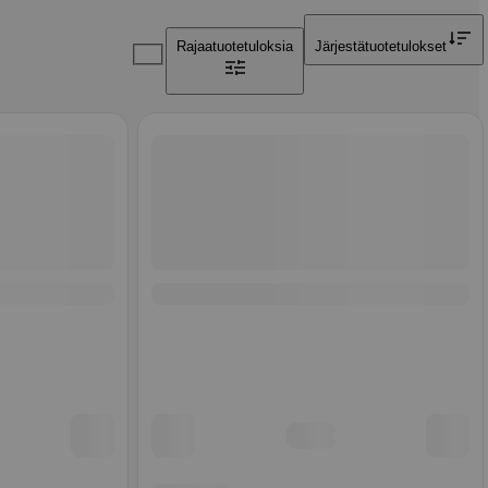
Rajaa
tuotetuloksia
Järjestä
tuotetulokset