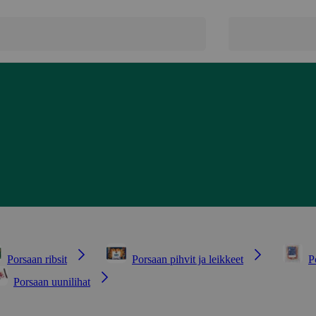
Porsaan ribsit
Porsaan pihvit ja leikkeet
P
Porsaan uunilihat