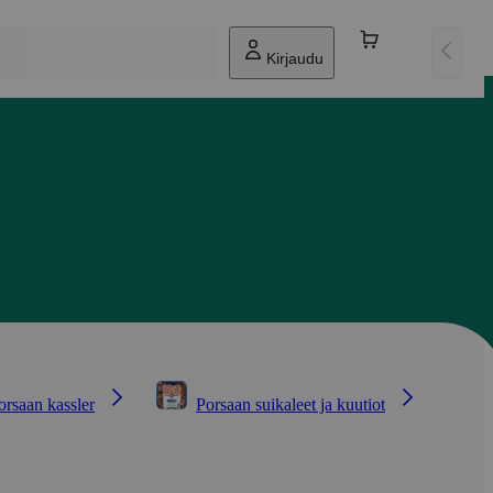
Kirjaudu
orsaan kassler
Porsaan suikaleet ja kuutiot