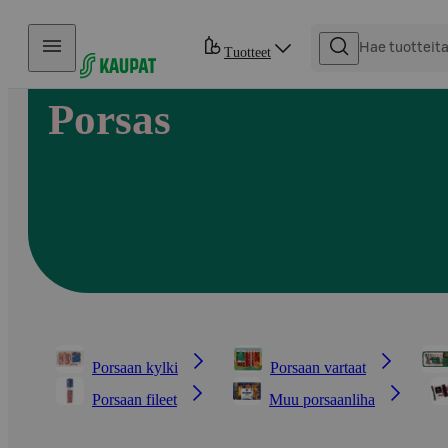
Hyppää sisältöön
Tuotteet
Porsas
Porsaan kylki
Porsaan vartaat
Porsaan fileet
Muu porsaanliha