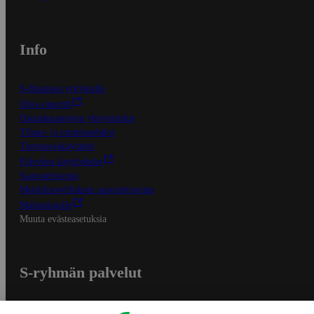
Info
S-Business yrityksille
Oiva-raportit
Osuuskauppojen yhteystiedot
Tilaus- ja toimitusehdot
Tietosuojakäytäntö
Palvelun käyttöehdot
Saavutettavuus
Mobiilisovelluksen saavutettavuus
Mainostajalle
Muuta evästeasetuksia
S-ryhmän palvelut
S-ryhmä