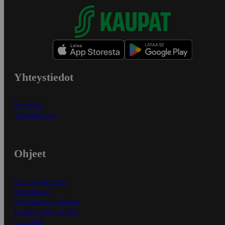
Yhteystiedot
Myymälät
Asiakaspalvelu
Ohjeet
Ensitilaajan ohjeet
Näin maksat
Näin tilaat ja muokkaat
Kaikki ohjeet ja vinkit
In English