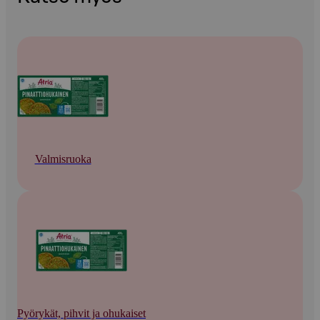
Valmisruoka
Pyörykät, pihvit ja ohukaiset