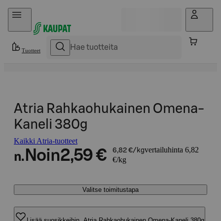
Hyppää sisältöön
Tuotteet
Atria Rahkaohukainen Omena-
Kaneli 380g
Kaikki Atria-tuotteet
vertailuhinta 6,82
Noin
2,59 €
6,82 €/kg
n.
€/kg
Valitse toimitustapa
Lisää suosikkeihin, Atria Rahkaohukainen Omena-Kaneli 380g