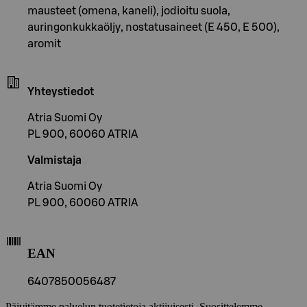
mausteet (omena, kaneli), jodioitu suola,
auringonkukkaöljy, nostatusaineet (E 450, E 500),
aromit
Yhteystiedot
Atria Suomi Oy
PL 900, 60060 ATRIA
Valmistaja
Atria Suomi Oy
PL 900, 60060 ATRIA
EAN
6407850056487
Päivitämme palvelun tuotetietoja aktiivisesti. Suosittelemme