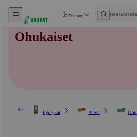
Hyppää sisältöön
Tuotteet
Ohukaiset
Pyörykät
Pihvit
Ohuk