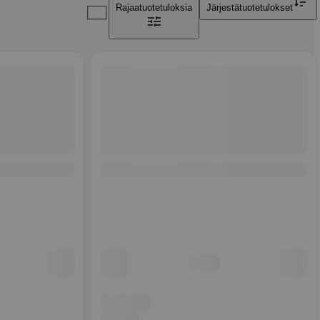
Rajaa
tuotetuloksia
Järjestä
tuotetulokset