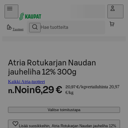
Hyppää sisältöön
Tuotteet
Atria Rotukarjan Naudan
jauheliha 12% 300g
Kaikki Atria-tuotteet
vertailuhinta 20,97
Noin
6,29 €
20,97 €/kg
n.
€/kg
Valitse toimitustapa
Lisää suosikkeihin, Atria Rotukarjan Naudan jauheliha 12%