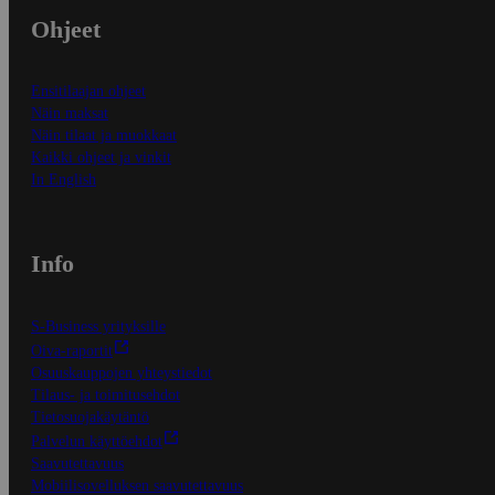
Ohjeet
Ensitilaajan ohjeet
Näin maksat
Näin tilaat ja muokkaat
Kaikki ohjeet ja vinkit
In English
Info
S-Business yrityksille
Oiva-raportit
Osuuskauppojen yhteystiedot
Tilaus- ja toimitusehdot
Tietosuojakäytäntö
Palvelun käyttöehdot
Saavutettavuus
Mobiilisovelluksen saavutettavuus