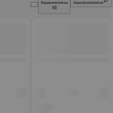
Rajaa
tuotetuloksia
Järjestä
tuotetulokset