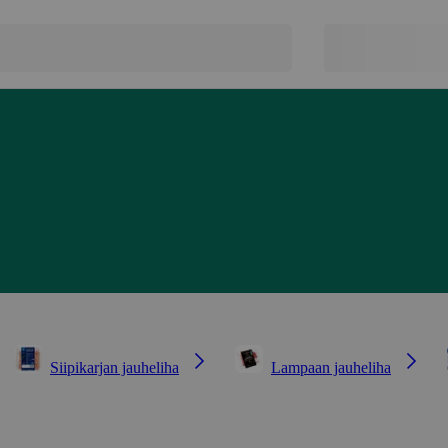
Siipikarjan jauheliha
Lampaan jauheliha