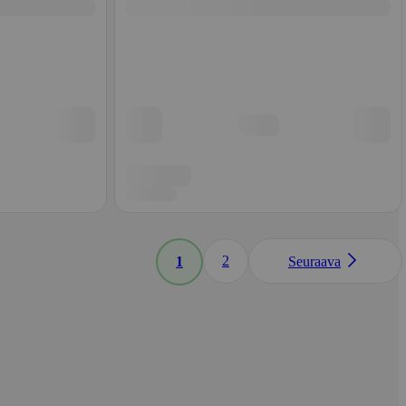
2
1
Seuraava