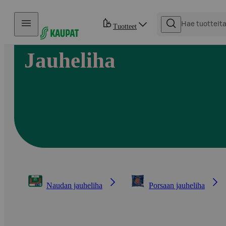
Hyppää sisältöön
Tuotteet
Jauheliha
Naudan jauheliha
Porsaan jauheliha