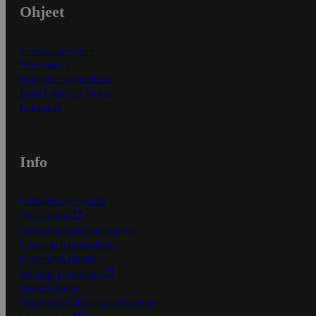
Ohjeet
Ensitilaajan ohjeet
Näin maksat
Näin tilaat ja muokkaat
Kaikki ohjeet ja vinkit
In English
Info
S-Business yrityksille
Oiva-raportit
Osuuskauppojen yhteystiedot
Tilaus- ja toimitusehdot
Tietosuojakäytäntö
Palvelun käyttöehdot
Saavutettavuus
Mobiilisovelluksen saavutettavuus