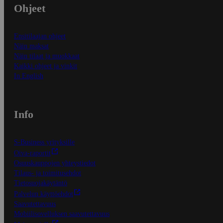
Ohjeet
Ensitilaajan ohjeet
Näin maksat
Näin tilaat ja muokkaat
Kaikki ohjeet ja vinkit
In English
Info
S-Business yrityksille
Oiva-raportit
Osuuskauppojen yhteystiedot
Tilaus- ja toimitusehdot
Tietosuojakäytäntö
Palvelun käyttöehdot
Saavutettavuus
Mobiilisovelluksen saavutettavuus