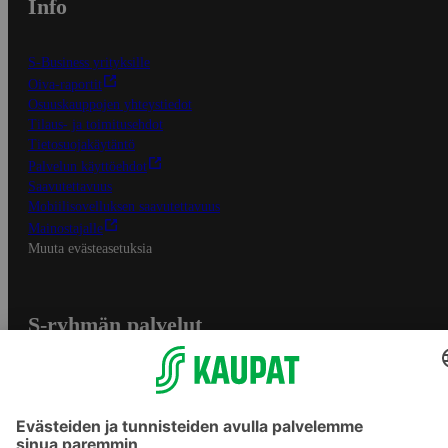
Info
S-Business yrityksille
Oiva-raportit
Osuuskauppojen yhteystiedot
Tilaus- ja toimitusehdot
Tietosuojakäytäntö
Palvelun käyttöehdot
Saavutettavuus
Mobiilisovelluksen saavutettavuus
Mainostajalle
Muuta evästeasetuksia
S-ryhmän palvelut
S-ryhmä
Asiakasomistajuus
Yhteishyvä Ruoka -sovellus