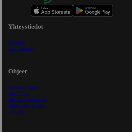
Yhteystiedot
Myymälät
Asiakaspalvelu
Ohjeet
Ensitilaajan ohjeet
Näin maksat
Näin tilaat ja muokkaat
Kaikki ohjeet ja vinkit
In English