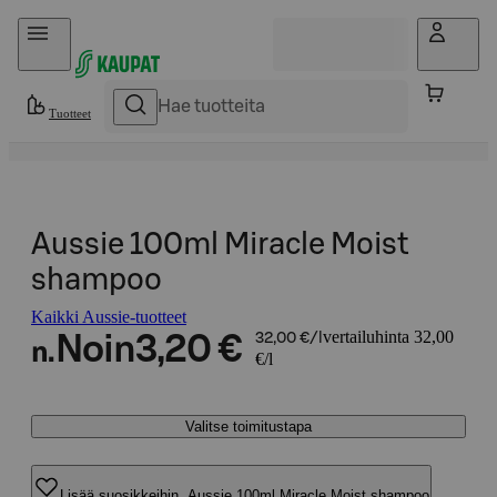
Hyppää sisältöön
Tuotteet
Aussie 100ml Miracle Moist
shampoo
Kaikki Aussie-tuotteet
vertailuhinta 32,00
Noin
3,20 €
32,00 €/l
n.
€/l
Valitse toimitustapa
Lisää suosikkeihin, Aussie 100ml Miracle Moist shampoo