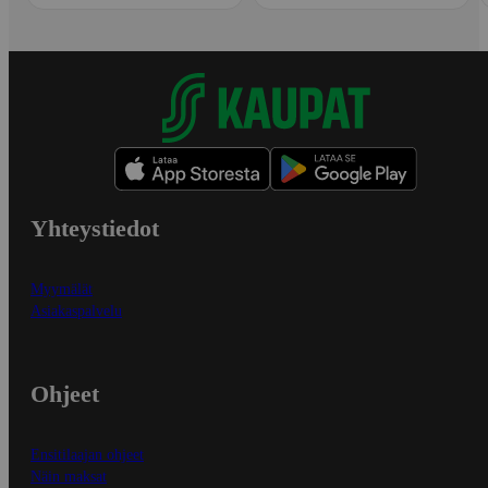
Yhteystiedot
Myymälät
Asiakaspalvelu
Ohjeet
Ensitilaajan ohjeet
Näin maksat