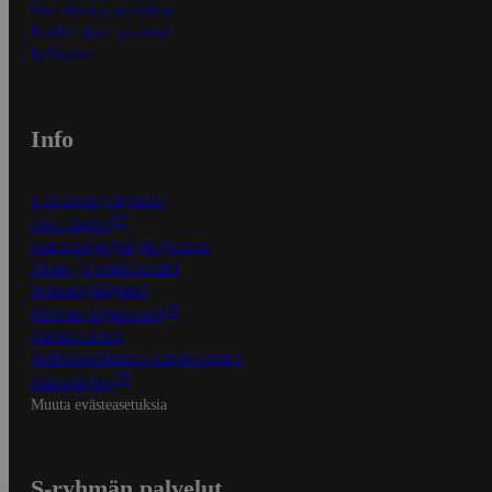
Näin tilaat ja muokkaat
Kaikki ohjeet ja vinkit
In English
Info
S-Business yrityksille
Oiva-raportit
Osuuskauppojen yhteystiedot
Tilaus- ja toimitusehdot
Tietosuojakäytäntö
Palvelun käyttöehdot
Saavutettavuus
Mobiilisovelluksen saavutettavuus
Mainostajalle
Muuta evästeasetuksia
S-ryhmän palvelut