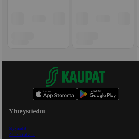
Yhteystiedot
Myymälät
Asiakaspalvelu