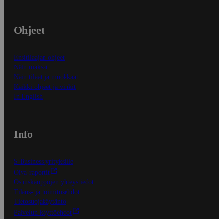
Ohjeet
Ensitilaajan ohjeet
Näin maksat
Näin tilaat ja muokkaat
Kaikki ohjeet ja vinkit
In English
Info
S-Business yrityksille
Oiva-raportit
Osuuskauppojen yhteystiedot
Tilaus- ja toimitusehdot
Tietosuojakäytäntö
Palvelun käyttöehdot