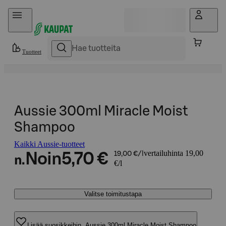
Hyppää sisältöön
Tuotteet
Aussie 300ml Miracle Moist
Shampoo
Kaikki Aussie-tuotteet
vertailuhinta 19,00
Noin
5,70 €
19,00 €/l
n.
€/l
Valitse toimitustapa
Lisää suosikkeihin, Aussie 300ml Miracle Moist Shampoo