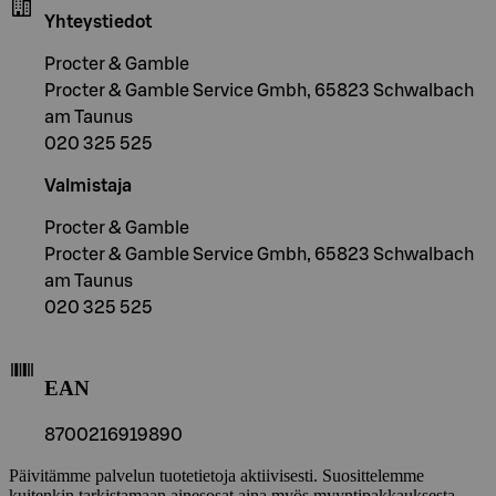
Yhteystiedot
Procter & Gamble
Procter & Gamble Service Gmbh, 65823 Schwalbach
am Taunus
020 325 525
Valmistaja
Procter & Gamble
Procter & Gamble Service Gmbh, 65823 Schwalbach
am Taunus
020 325 525
EAN
8700216919890
Päivitämme palvelun tuotetietoja aktiivisesti. Suosittelemme
kuitenkin tarkistamaan ainesosat aina myös myyntipakkauksesta.