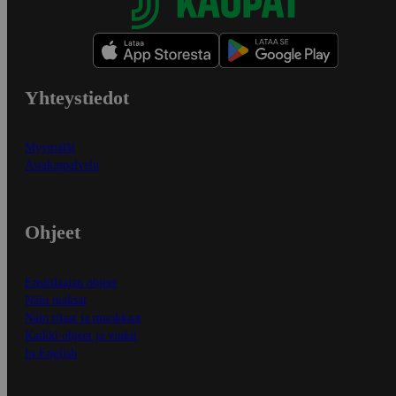
Yhteystiedot
Myymälät
Asiakaspalvelu
Ohjeet
Ensitilaajan ohjeet
Näin maksat
Näin tilaat ja muokkaat
Kaikki ohjeet ja vinkit
In English