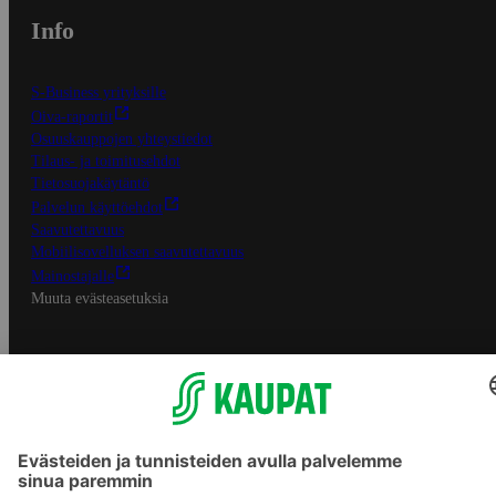
Info
S-Business yrityksille
Oiva-raportit
Osuuskauppojen yhteystiedot
Tilaus- ja toimitusehdot
Tietosuojakäytäntö
Palvelun käyttöehdot
Saavutettavuus
Mobiilisovelluksen saavutettavuus
Mainostajalle
Muuta evästeasetuksia
S-ryhmän palvelut
S-ryhmä
Asiakasomistajuus