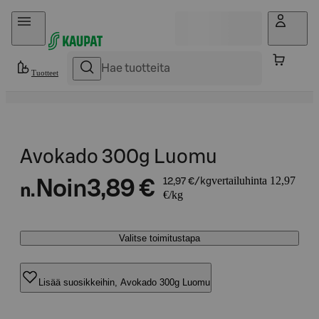
Hyppää sisältöön
Tuotteet
Avokado 300g Luomu
vertailuhinta 12,97
Noin
3,89 €
12,97 €/kg
n.
€/kg
Valitse toimitustapa
Lisää suosikkeihin, Avokado 300g Luomu