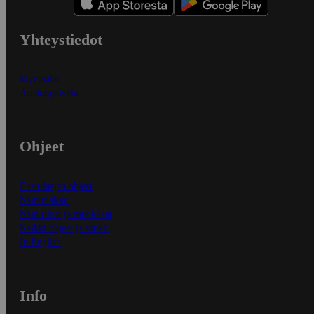
Yhteystiedot
Myymälät
Asiakaspalvelu
Ohjeet
Ensitilaajan ohjeet
Näin maksat
Näin tilaat ja muokkaat
Kaikki ohjeet ja vinkit
In English
Info