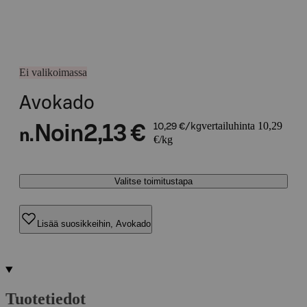
Ei valikoimassa
Avokado
vertailuhinta 10,29
Noin
2,13 €
10,29 €/kg
n.
€/kg
Valitse toimitustapa
Lisää suosikkeihin, Avokado
Tuotetiedot