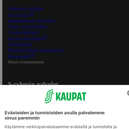
S-Business yrityksille
Oiva-raportit
Osuuskauppojen yhteystiedot
Tilaus- ja toimitusehdot
Tietosuojakäytäntö
Palvelun käyttöehdot
Saavutettavuus
Mobiilisovelluksen saavutettavuus
Mainostajalle
Muuta evästeasetuksia
S-ryhmän palvelut
S-ryhmä
Asiakasomistajuus
Yhteishyvä Ruoka -sovellus
S-ostoslista -sovellus
Prisma.fi