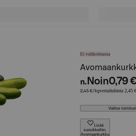
Ei valikoimassa
Avomaankurkku
Noin
0,79 
n.
vertailuhinta 2,45 
2,45 €/kg
Valitse toimitu
Lisää
suosikkeihin,
Avomaankurkku