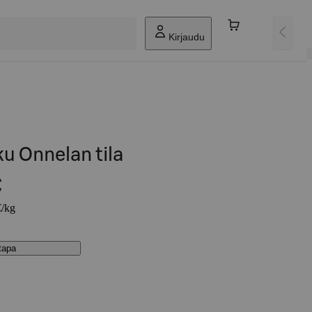
Kirjaudu
 Onnelan tila
€
€/kg
stapa