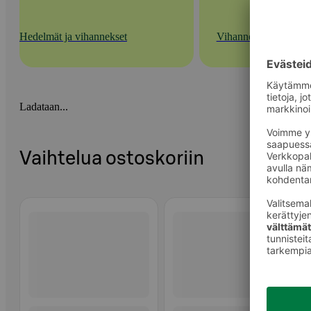
Hedelmät ja vihannekset
Vihannekset
Ladataan...
Vaihtelua ostoskoriin
Ohita listaus