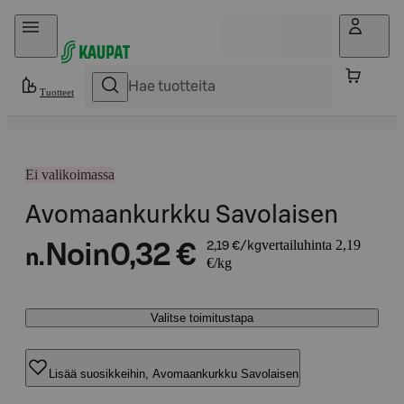
Hyppää sisältöön
Tuotteet
Ei valikoimassa
Avomaankurkku Savolaisen
vertailuhinta 2,19
Noin
0,32 €
2,19 €/kg
n.
€/kg
Valitse toimitustapa
Lisää suosikkeihin, Avomaankurkku Savolaisen