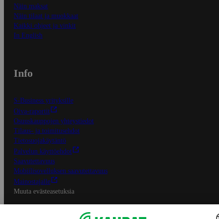
Näin maksat
Näin tilaat ja muokkaat
Kaikki ohjeet ja vinkit
In English
Info
S-Business yrityksille
Oiva-raportit
Osuuskauppojen yhteystiedot
Tilaus- ja toimitusehdot
Tietosuojakäytäntö
Palvelun käyttöehdot
Saavutettavuus
Mobiilisovelluksen saavutettavuus
Mainostajalle
Muuta evästeasetuksia