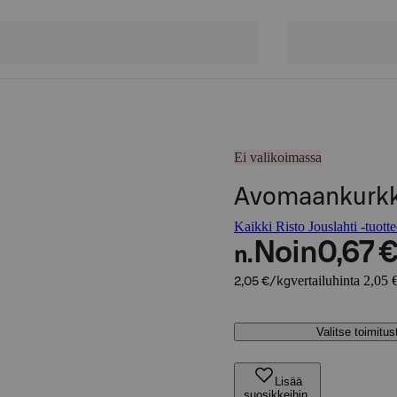
Ei valikoimassa
Avomaankurk
Kaikki Risto Jouslahti -tuotte
Noin
0,67 
n.
vertailuhinta 2,05 
2,05 €/kg
Valitse toimitu
Lisää
suosikkeihin,