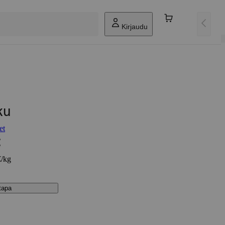
Kirjaudu
ku
et
€
€/kg
stapa