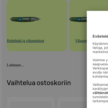
Hedelmät ja vihannekset
Vihannekset
Ladataan...
Vaihtelua ostoskoriin
Ohita listaus