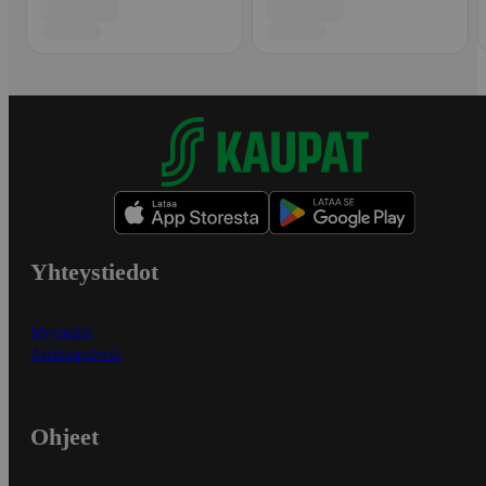
Yhteystiedot
Myymälät
Asiakaspalvelu
Ohjeet