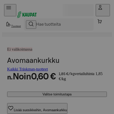
Hyppää sisältöön
Tuotteet
Ei valikoimassa
Avomaankurkku
Kaikki Träskman-tuotteet
vertailuhinta 1,85
Noin
0,60 €
1,85 €/kg
n.
€/kg
Valitse toimitustapa
Lisää suosikkeihin, Avomaankurkku