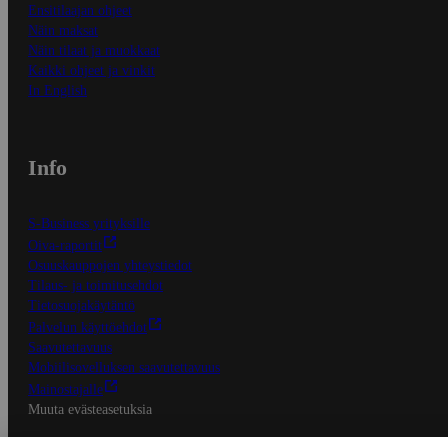
Ensitilaajan ohjeet
Näin maksat
Näin tilaat ja muokkaat
Kaikki ohjeet ja vinkit
In English
Info
S-Business yrityksille
Oiva-raportit
Osuuskauppojen yhteystiedot
Tilaus- ja toimitusehdot
Tietosuojakäytäntö
Palvelun käyttöehdot
Saavutettavuus
Mobiilisovelluksen saavutettavuus
Mainostajalle
Muuta evästeasetuksia