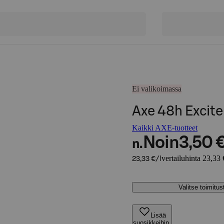
Ei valikoimassa
Axe 48h Excit
Kaikki AXE-tuotteet
Noin
3,50 
n.
vertailuhinta 23,33 
23,33 €/l
Valitse toimitu
Lisää
suosikkeihin,