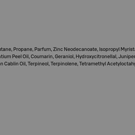
tane, Propane, Parfum, Zinc Neodecanoate, Isopropyl Myrista
tium Peel Oil, Coumarin, Geraniol, Hydroxycitronellal, Junipe
n Cablin Oil, Terpineol, Terpinolene, Tetramethyl Acetyloctah