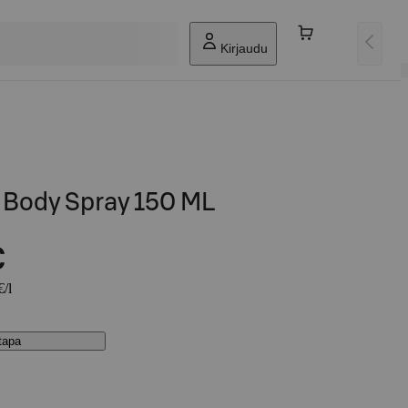
Kirjaudu
e Body Spray 150 ML
€
€/l
stapa