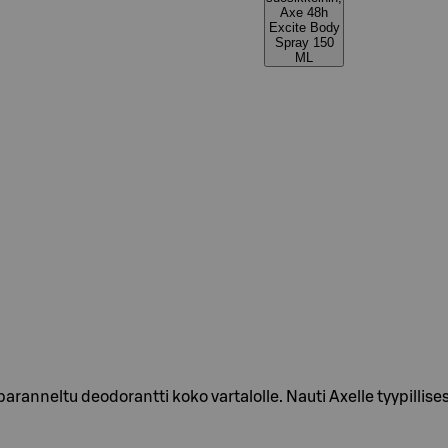
Axe 48h
Excite Body
Spray 150
ML
paranneltu deodorantti koko vartalolle. Nauti Axelle tyypilli