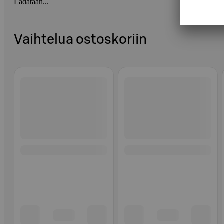
Ladataan...
Vaihtelua ostoskoriin
Ohita listaus