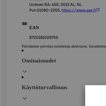
Unilever RA; 455; 3013 AL; NL
Puh 01080-2255,
https://www.axe.fi
EAN
8720181028755
Päivitämme palvelun tuotetietoja aktiivisesti. Suositte
Ominaisuudet
Käyttöturvallisuus