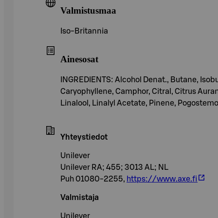
Valmistusmaa
Iso-Britannia
Ainesosat
INGREDIENTS: Alcohol Denat., Butane, Isobu
Caryophyllene, Camphor, Citral, Citrus Auran
Linalool, Linalyl Acetate, Pinene, Pogostemo
Yhteystiedot
Unilever
Unilever RA; 455; 3013 AL; NL
Puh 01080-2255,
https://www.axe.fi
Valmistaja
Unilever