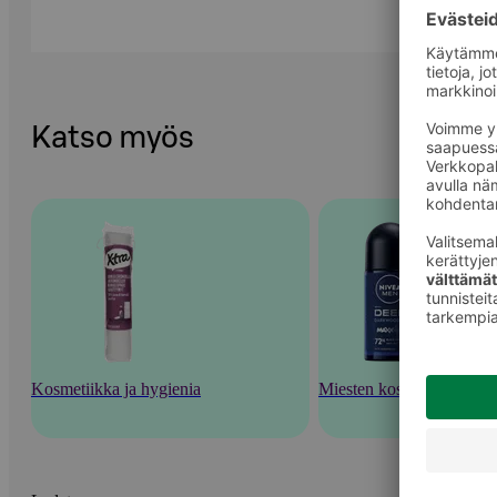
Katso myös
Kosmetiikka ja hygienia
Miesten kosmetiikka