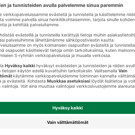
Miesten deodorantit