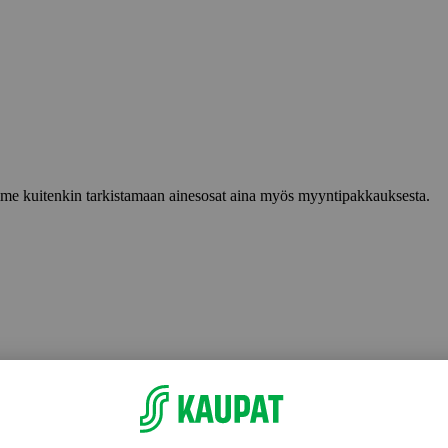
lemme kuitenkin tarkistamaan ainesosat aina myös myyntipakkauksesta.