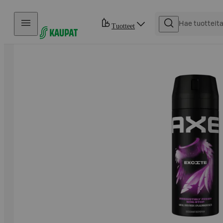
Hyppää sisältöön
Tuotteet